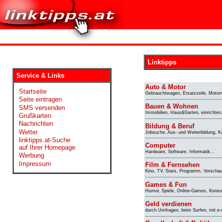
Linktipps
Service & Links
Auto & Motor
Startseite
Gebrauchtwagen, Ersatzzeile, Motorr
Seite eintragen
Bauen & Wohnen
SMS versenden
Immobilien, Haus&Garten, einrichten,
Grußkarten
Nachrichten
Bildung & Beruf
Wetter
Jobsuche, Aus- und Weiterbildung, Kar
linktipps.at-Suche
Computer
auf Ihrer Homepage
Hardware, Software, Informatik...
Werbung
Impressum
Film & Fernsehen
Kino, TV, Stars, Programm, Vorschau
Games & Fun
Humor, Spiele, Online-Games, Konsol
Geld verdienen
durch Umfragen, beim Surfen, mit e-m