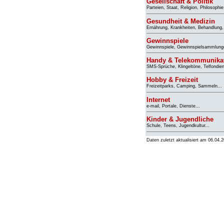
Gesellschaft & Politik
Parteien, Staat, Religion, Philosophi
Gesundheit & Medizin
Ernährung, Krankheiten, Behandlung, 
Gewinnspiele
Gewinnspiele, Gewinnspielsammlunge
Handy & Telekommunika
SMS-Sprüche, Klingeltöne, Telfondien
Hobby & Freizeit
Freizeitparks, Camping, Sammeln...
Internet
e-mail, Portale, Dienste...
Kinder & Jugendliche
Schule, Teens, Jugendkultur...
Daten zuletzt aktualisiert am 06.04.