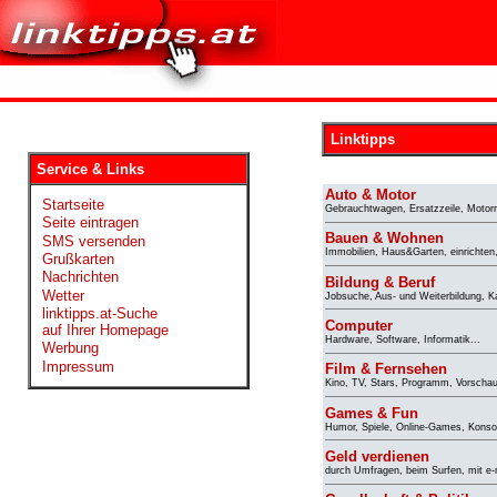
Linktipps
Service & Links
Auto & Motor
Startseite
Gebrauchtwagen, Ersatzzeile, Motorr
Seite eintragen
Bauen & Wohnen
SMS versenden
Immobilien, Haus&Garten, einrichten,
Grußkarten
Nachrichten
Bildung & Beruf
Wetter
Jobsuche, Aus- und Weiterbildung, Kar
linktipps.at-Suche
Computer
auf Ihrer Homepage
Hardware, Software, Informatik...
Werbung
Impressum
Film & Fernsehen
Kino, TV, Stars, Programm, Vorschau
Games & Fun
Humor, Spiele, Online-Games, Konsol
Geld verdienen
durch Umfragen, beim Surfen, mit e-m