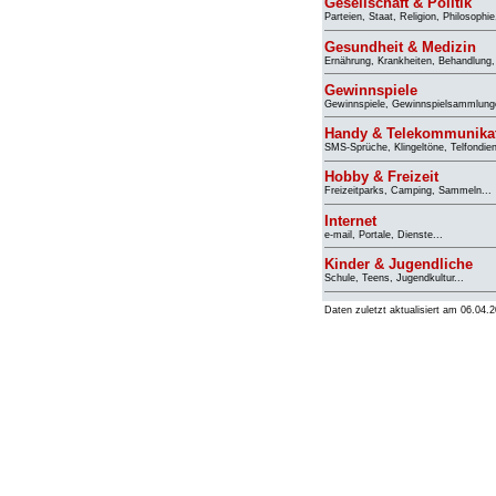
Gesellschaft & Politik
Parteien, Staat, Religion, Philosophi
Gesundheit & Medizin
Ernährung, Krankheiten, Behandlung, 
Gewinnspiele
Gewinnspiele, Gewinnspielsammlunge
Handy & Telekommunika
SMS-Sprüche, Klingeltöne, Telfondien
Hobby & Freizeit
Freizeitparks, Camping, Sammeln...
Internet
e-mail, Portale, Dienste...
Kinder & Jugendliche
Schule, Teens, Jugendkultur...
Daten zuletzt aktualisiert am 06.04.